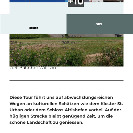
GPX
Route
4:30 h
60,63 km
© Willisau Tourismus, Willisau Tourismus |
© Willisau Tourismus, Willisau Tourismus
708 m
708 m
CC-BY
443 m
730 m
287 m
Start: Bahnhof Willisau
Ziel: Bahnhof Willisau
© Willisau Tourismus, Willisau Tourismus
Diese Tour führt uns auf abwechslungsreichen
Wegen an kulturellen Schätzen wie dem Kloster St.
Urban oder dem Schloss Altishofen vorbei. Auf der
hügligen Strecke bleibt genügend Zeit, um die
schöne Landschaft zu geniessen.