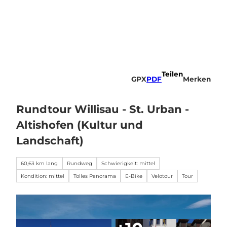
Z
u
Webcams
Merkzettel
Suche
Menü
m
I
n
h
a
Teilen
l
GPX
PDF
Merken
t
Rundtour Willisau - St. Urban -
Altishofen (Kultur und
Landschaft)
60,63 km lang
Rundweg
Schwierigkeit: mittel
Kondition: mittel
Tolles Panorama
E-Bike
Velotour
Tour