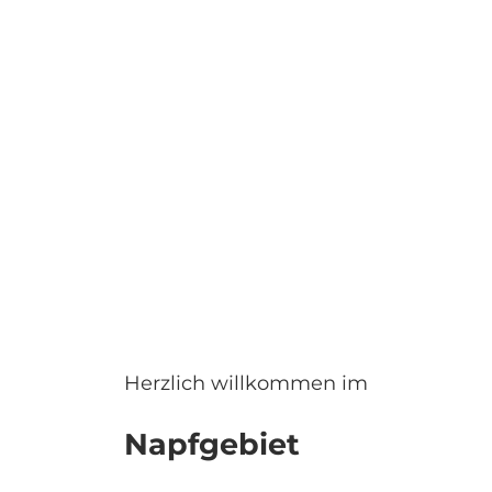
nachten
Informieren
Webcams
Merkzettel
Suche
Herzlich willkommen im
Napfgebiet