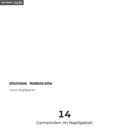
Z
Jan Geerk |
CC-BY
u
Webcams
Merkzettel
Suche
Menü
m
I
n
h
a
l
t
Informieren
Nützliche Infos
Übers Napfgebiet
14
Gemeinden im Napfgebiet