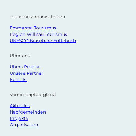
Für
informierte
Tourismusorganisationen
Köpfe
Emmental Tourismus
Region Willisau Tourismus
UNESCO Biosphäre Entlebuch
Über uns
Übers Projekt
Unsere Partner
Kontakt
Verein Napfbergland
Aktuelles
Napfgemeinden
Projekte
Organisation