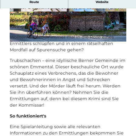
KrimiSpass ist ein interaktiver Erlebnis-Krimi für
Route
Website
Meister-Detektive und solche, die es noch werden
wollen. Entdecken Sie Trubschachen auf eine
© Erlebnismacher AG
© Erlebnismacher AG
spielerische Art und Weise mit Ihrer Familie oder
Kleingruppe!
Wollten Sie schon immer mal in die Rolle eines
Ermittlers schlüpfen und in einem rätselhaften
© Erlebnismacher AG
Mordfall auf Spurensuche gehen?
Trubschachen – eine idyllische Berner Gemeinde im
schönen Emmental. Dieser beschauliche Ort wurde
Schauplatz eines Verbrechens, das die Bewohner
und Bewohnerinnen in Angst und Schrecken
versetzt. Und der Mörder läuft frei herum. Werden
Sie ihn überführen können? Nehmen Sie die
Ermittlungen auf, denn bei diesem Krimi sind Sie
der Kommissar!
So funktioniert's
Eine Spielanleitung sowie alle relevanten
Informationen zu den Ermittlungen bekommen Sie