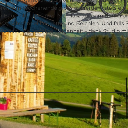
er selbstgemachte heisse und kalte Getränke so
reit. Am Wochenende gibt’s ausserdem stets ein
om Bauernhof. Nehmen Sie Platz auf dem Bänkli u
atus, Schwändelifluekette und Beichlen. Und falls 
ie dazu die perfekte Gelgenheit – dank Studio mi
© Christof Sonderegger. CH-9425 Thal |
CC-BY-NC-ND