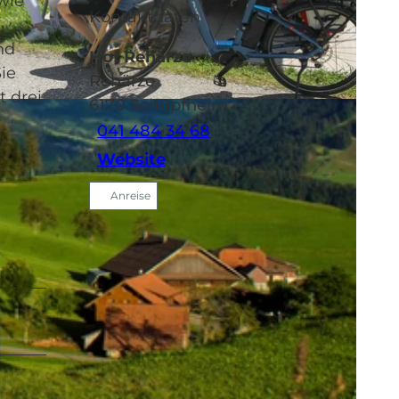
wie
Kontaktdaten
nd
Hof Rehärze
Sie
Rehärze
t drei
6170
Schüpfheim
041 484 34 68
Website
Anreise