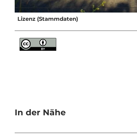
©
CC-BY-NC-ND
Lizenz (Stammdaten)
In der Nähe