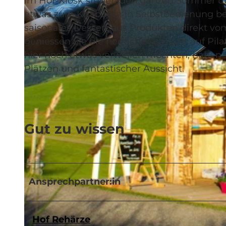
Im Hof-Kiosk stehen den ganzen Sommer üb
etwas zum Knabbern in Selbstbedienung be
saisonales Dessert aus Produkten direkt v
geniessen Sie die herrliche Aussicht auf Pil
hier noch etwas verweilen möchten, haben S
©
CC-BY-NC-ND
Plätzen und fantastischer Aussicht.
Gut zu wissen
Ansprechpartner:in
Hof Rehärze